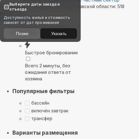
Выберите даты заезда и
Найдём, где остановиться в Ярославской области: 518
отъезда
вариантов
Доступность жилья и стоимость
Показать на карте
зависят от дат проживания
Выбирайте лучшее
Позже
Указать
Быстрое бронирование
Всего 2 минуты, без
ожидания ответа от
хозяина
Популярные фильтры
бассейн
включён завтрак
трансфер
Варианты размещения