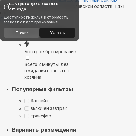
Выберите даты заезда и
Найдём, где остановиться в Ярославской области: 1 421
отъезда
вариант
Доступность жилья и стоимость
Показать на карте
зависят от дат проживания
Выбирайте лучшее
Позже
Указать
Быстрое бронирование
Всего 2 минуты, без
ожидания ответа от
хозяина
Популярные фильтры
бассейн
включён завтрак
трансфер
Варианты размещения