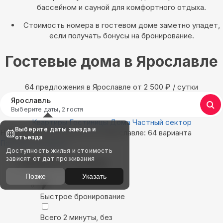
бассейном и сауной для комфортного отдыха.
Стоимость номера в гостевом доме заметно упадет,
если получать бонусы на бронирование.
Гостевые дома в Ярославле
64 предложения в Ярославле oт 2 500
₽
/ сутки
Ярославль
Выберите даты, 2 гостя
Квартиры
Гостиницы
Дома
Частный сектор
Выберите даты заезда и
Найдём, где остановиться в Ярославле: 64 варианта
отъезда
Показать на карте
Доступность жилья и стоимость
зависят от дат проживания
Выбирайте лучшее
Позже
Указать
Быстрое бронирование
Всего 2 минуты, без