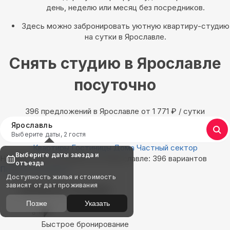
день, неделю или месяц без посредников.
Здесь можно забронировать уютную квартиру-студию
на сутки в Ярославле.
Снять студию в Ярославле
посуточно
396 предложений в Ярославле oт 1 771
₽
/ сутки
Ярославль
Выберите даты, 2 гостя
Квартиры
Гостиницы
Дома
Частный сектор
Выберите даты заезда и
Найдём, где остановиться в Ярославле: 396 вариантов
отъезда
Показать на карте
Доступность жилья и стоимость
зависят от дат проживания
Выбирайте лучшее
Позже
Указать
Быстрое бронирование