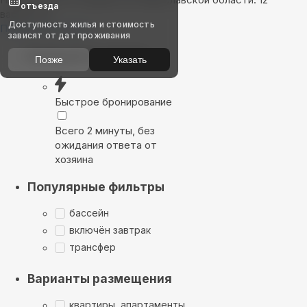
отъезда
вариантов
Доступность жилья и стоимость
Показать на карте
зависят от дат проживания
Выбирайте лучшее
Позже
Указать
Быстрое бронирование
Всего 2 минуты, без
ожидания ответа от
хозяина
Популярные фильтры
бассейн
включён завтрак
трансфер
Варианты размещения
квартиры, апартаменты