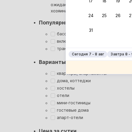
17
18
19
2
ожидания ответа от
Мгновен
хозяина
24
25
26
2
Суперхо
Популярные фильтры
Кэшбэк
31
Заброни
бассейн
Подроб
включён завтрак
трансфер
Сегодня 7 - 8 авг
Завтра 8 - 
Варианты размещения
квартиры, апартаменты
дома, коттеджи
хостелы
отели
мини-гостиницы
гостевые дома
апарт-отели
Цена за сутки