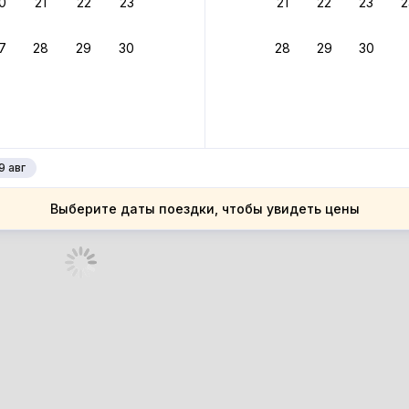
0
21
22
23
21
22
23
2
ное подтверждение брони без ожидания ответа от хозяина
7
28
29
30
28
29
30
зяин
 до 4%
руйте до 31 августа 2026 — и получите кэшбэк бонусами пос
нее
9 авг
Выберите даты поездки, чтобы увидеть цены