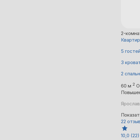
2-комна
Квартир
5 госте
3 крова
2 спаль
2
60 м
О
Повыше
Ярославл
Показат
22 отзы
10,0
(22)