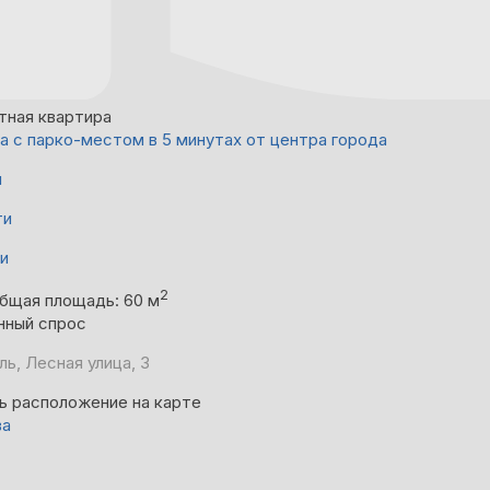
тная квартира
а с парко-местом в 5 минутах от центра города
й
ти
ни
2
бщая площадь: 60 м
нный спрос
ь, Лесная улица, 3
ь расположение на карте
ва