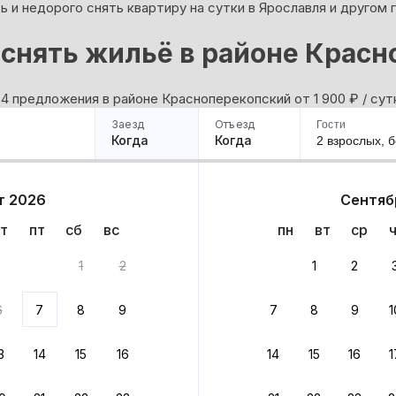
 и недорого снять квартиру на сутки в Ярославля и другом 
снять жильё в районе Крас
54 предложения в районе Красноперекопский oт 1 900
₽
/ сут
Заезд
Отъезд
Гости
Когда
Когда
2 взрослых,
б
ример
Санкт-Петербург
Москва
Сочи
Минск
Казань
Дагестан
Кисловодск
Аб
т 2026
Сентяб
Квартиры
Гостиницы
Дома
Частный сектор
т
пт
сб
вс
пн
вт
ср
ианта
1
2
1
2
 до 30% за бронь
6
7
8
9
7
8
9
1
бонусами
ценки проживания
3
14
15
16
14
15
16
1
йте быстрое бронирование