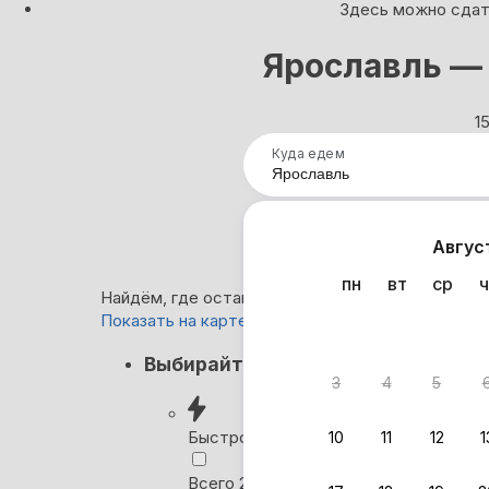
Здесь можно сдать
Ярославль — 
1
Куда едем
Нап
Авгус
пн
вт
ср
ч
Найдём, где остановиться в Ярославле: 154 вар
Показать на карте
Кэшбэк
Выбирайте лучшее
3
4
5
Вернём 
после о
Быстрое бронирование
10
11
12
1
Выбира
Всего 2 минуты, без