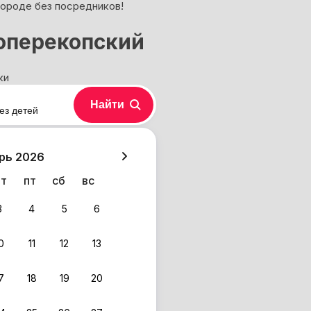
городе без посредников!
ноперекопский
ки
Найти
ез детей
хазия
рь 2026
чт
пт
сб
вс
3
4
5
6
0
11
12
13
7
18
19
20