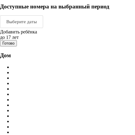
Доступные номера на выбранный период
Выберите даты
Добавить ребёнка
Август 2026
Сентяб
до 17 лет
Готово
пн
вт
ср
чт
пт
сб
вс
пн
вт
ср
ч
Дом
1
2
1
2
3
3
4
5
6
7
8
9
7
8
9
1
10
11
12
13
14
15
16
14
15
16
1
17
18
19
20
21
22
23
21
22
23
2
24
25
26
27
28
29
30
28
29
30
31