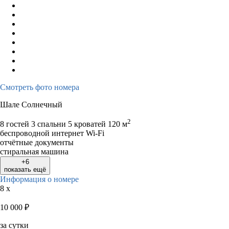
Смотреть фото номера
Шале Солнечный
2
8 гостей
3 спальни 5 кроватей
120 м
беспроводной интернет Wi-Fi
отчётные документы
стиральная машина
+6
показать ещё
Информация о номере
8 x
10 000
₽
за сутки