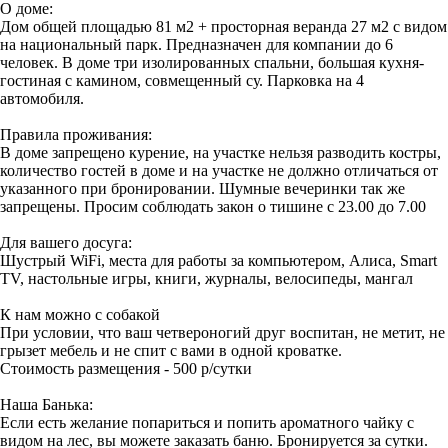
О доме:
Дом общей площадью 81 м2 + просторная веранда 27 м2 с видом
на национальный парк. Предназначен для компании до 6
человек. В доме три изолированных спальни, большая кухня-
гостиная с камином, совмещенный су. Парковка на 4
автомобиля.
Правила проживания:
В доме запрещено курение, на участке нельзя разводить костры,
количество гостей в доме и на участке не должно отличаться от
указанного при бронировании. Шумные вечеринки так же
запрещены. Просим соблюдать закон о тишине с 23.00 до 7.00
Для вашего досуга:
Шустрый WiFi, места для работы за компьютером, Алиса, Smart
TV, настольные игры, книги, журналы, велосипеды, мангал
К нам можно с собакой
При условии, что ваш четвероногий друг воспитан, не метит, не
грызет мебель и не спит с вами в одной кроватке.
Стоимость размещения - 500 р/сутки
Наша Банька:
Если есть желание попариться и попить ароматного чайку с
видом на лес, вы можете заказать баню. Бронируется за сутки.