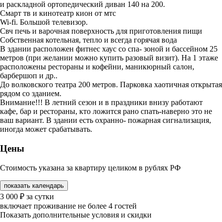
и раскладной ортопедический диван 140 на 200.
Смарт тв и кинотеатр кион от мтс
Wi-fi. Большой телевизор.
Свч печь и варочная поверхность для приготовления пищи
Собственная котельная, тепло и всегда горячая вода
В здании расположен фитнес хаус со спа- зоной и бассейном 25
метров (при желании можно купить разовый визит). На 1 этаже
расположены рестораны и кофейни, маникюрный салон,
барбершоп и др..
До волковского театра 200 метров. Парковка хаотичная открытая
рядом со зданием.
Внимание!!! В летний сезон и в праздники внизу работают
кафе, бар и рестораны, кто ложится рано спать-наверно это не
ваш вариант. В здании есть охранно- пожарная сигнализация,
иногда может срабатывать.
Цены
Стоимость указана за квартиру целиком в рублях РФ
показать календарь
3 000
₽
за сутки
включает проживание не более 4 гостей
Показать дополнительные условия и скидки