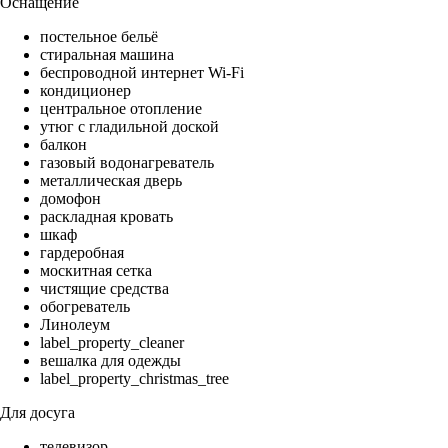
Оснащение
постельное бельё
стиральная машина
беспроводной интернет Wi-Fi
кондиционер
центральное отопление
утюг с гладильной доской
балкон
газовый водонагреватель
металлическая дверь
домофон
раскладная кровать
шкаф
гардеробная
москитная сетка
чистящие средства
обогреватель
Линолеум
label_property_cleaner
вешалка для одежды
label_property_christmas_tree
Для досуга
телевизор