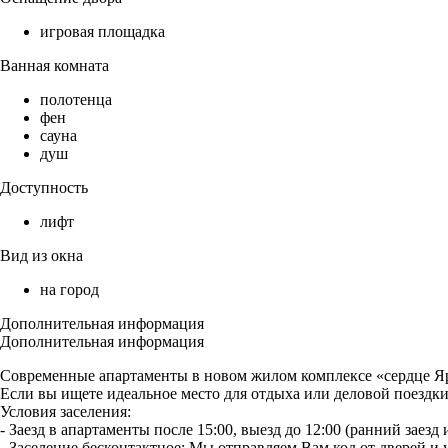
игровая площадка
Ванная комната
полотенца
фен
сауна
душ
Доступность
лифт
Вид из окна
на город
Дополнительная информация
Дополнительная информация
Современные апартаменты в новом жилом комплексе «сердце Яр
Если вы ищете идеальное место для отдыха или деловой поездки,
Условия заселения:
- Заезд в апартаменты после 15:00, выезд до 12:00 (ранний заез
- Заселение бесконтактное: Мы отправляем Вам код от дверей и 