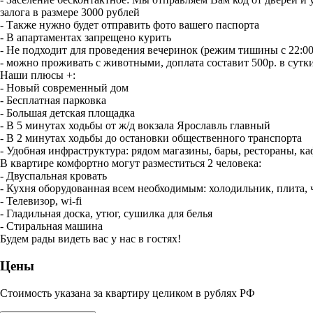
залога в размере 3000 рублей
- Также нужно будет отправить фото вашего паспорта
- В апартаментах запрещено курить
- Не подходит для проведения вечеринок (режим тишины с 22:00
- можно проживать с животными, доплата составит 500р. в сутк
Наши плюсы +:
- Новый современный дом
- Бесплатная парковка
- Бoльшая дeтcкая плoщaдкa
- В 5 минутах ходьбы от ж/д вокзала Ярославль главный
- В 2 минутах ходьбы до остановки общественного транспорта
- Удобная инфраструктура: рядом магазины, бары, рестораны, ка
В квартире комфортно могут разместиться 2 человека:
- Двуспальная кровать
- Кухня оборудованная всем необходимым: холодильник, плита,
- Телевизор, wi-fi
- Гладильная доска, утюг, сушилка для белья
- Стиральная машина
Будем рады видеть вас у нас в гостях!
Цены
Стоимость указана за квартиру целиком в рублях РФ