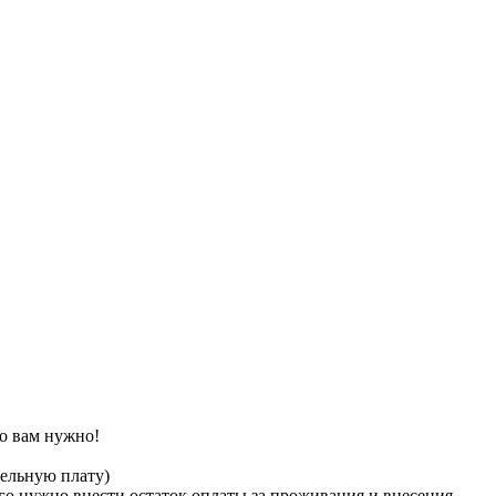
то вам нужно!
тельную плату)
его нужно внести остаток оплаты за проживания и внесения