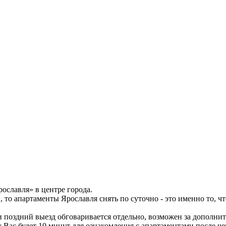
ославля» в центре города.
 то апартаменты Ярославля снять по суточно - это именно то, ч
д и поздний выезд обговаривается отдельно, возможен за дополни
у Вас будет 10 минут для ознакомления с апартаментами после ч